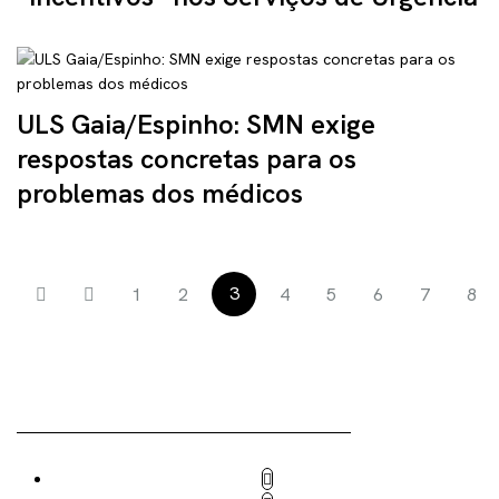
ULS Gaia/Espinho: SMN exige
respostas concretas para os
problemas dos médicos
3
1
2
4
5
6
7
8