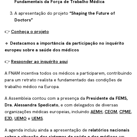
Fundamentais da Força de Trabalho Médica
A apresentação do projeto
“Shaping the Future of
Doctors”
👉
Conheça o projeto
🔹
Destacamos a importância da participação no inquérito
europeu sobre a saúde dos médicos
👉
Responder ao inquérito aqui
A FNAM incentiva todos os médicos a participarem, contribuindo
para um retrato realista e fundamentado das condições de
trabalho médico na Europa.
A Assembleia contou com a presença da
Presidente da FEMS,
Dra. Alessandra Spedicato
, e com delegados de diversas
organizações médicas europeias, incluindo
AEMH
,
CEOM
,
CPME
,
EJD
,
UEMO
e
UEMS
.
A agenda incluiu ainda a apresentação de
relatórios nacionais
sobre a situação dos sistemas de saúde e dos médicos
em