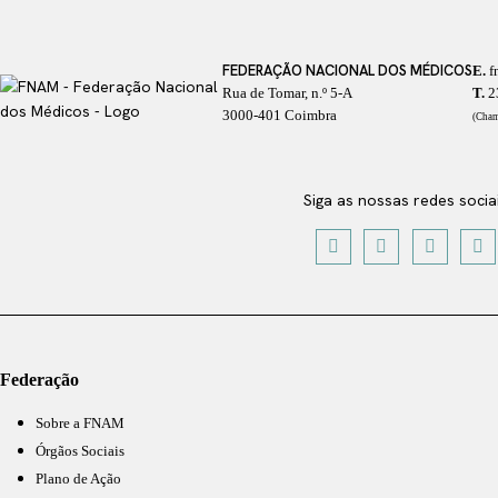
FEDERAÇÃO NACIONAL DOS MÉDICOS
E.
f
Rua de Tomar, n.º 5-A
T.
2
3000-401 Coimbra
(Cham
Siga as nossas redes socia
Federação
Sobre a FNAM
Órgãos Sociais
Plano de Ação